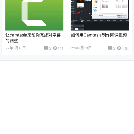
最新版 GraphPad Prism 9.3.0
MAXQDA 2022 专业质性数据
更新内容说明
分析工具软件
22年1月15日
22年1月18日
0
2.1k
0
23.3k
首页
专题
认证
搜索
菜单
我的
让camtasia来帮你完成对字幕
如何用Camtasia制作网课视频
的调整
22年1月18日
22年1月18日
0
521
0
4.5k