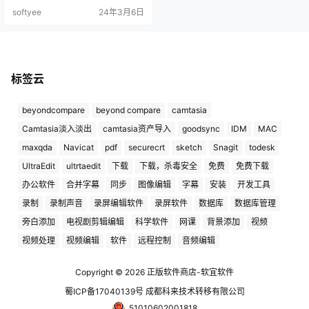
el 或 Apple M 系列 Mac 上运行 Wi
softyee
24年3月6日
ndows。包含 40 多种一键式工具，
可简化 Mac 和 Windows 上的日常
任务。 Parallels® Desktop …
标签云
beyondcompare
beyond compare
camtasia
Camtasia淡入淡出
camtasia资产导入
goodsync
IDM
MAC
maxqda
Navicat
pdf
securecrt
sketch
Snagit
todesk
UltraEdit
ultrtaedit
下载
下载，杀毒安全
免费
免费下载
办公软件
合并字幕
同步
图像编辑
字幕
安装
开发工具
录制
录制声音
录屏编辑软件
录屏软件
数据库
数据库管理
旁白添加
电视剧剪辑编辑
科学软件
网课
背景添加
视频
视频处理
视频编辑
软件
远程控制
音频编辑
Copyright © 2026
正版软件商店-软宜软件
蜀ICP备17040139号 成都科来技术转移有限公司
51010602001818