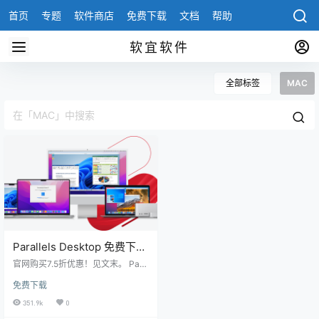
首页
专题
软件商店
免费下载
文档
帮助
软宜软件
全部标签
MAC
Parallels Desktop 免费下载
在Mac上运行Windows
官网购买7.5折优惠！见文末。 Para
llels® Desktop 18 for Mac无需重启
免费下载
即可在 Mac 上运行 Windows 一款
运行快速、操作简单、功能强大的
351.9k
0
应用程序，无需重启即可在您的 Int