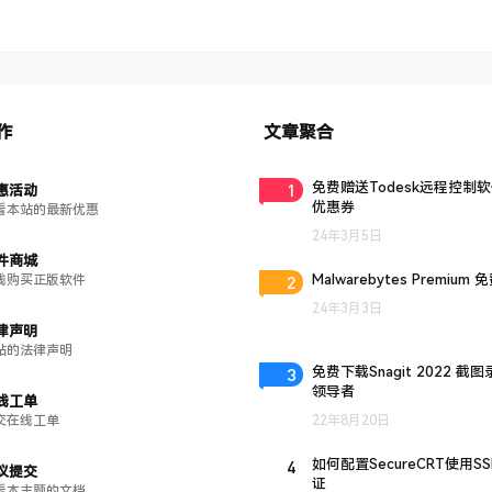
作
文章聚合
1
免费赠送Todesk远程控制
惠活动
优惠券
看本站的最新优惠
24年3月5日
件商城
2
Malwarebytes Premium
线购买正版软件
24年3月3日
律声明
站的法律声明
3
免费下载Snagit 2022 截
领导者
线工单
交在线工单
22年8月20日
4
如何配置SecureCRT使用S
议提交
证
看本主题的文档