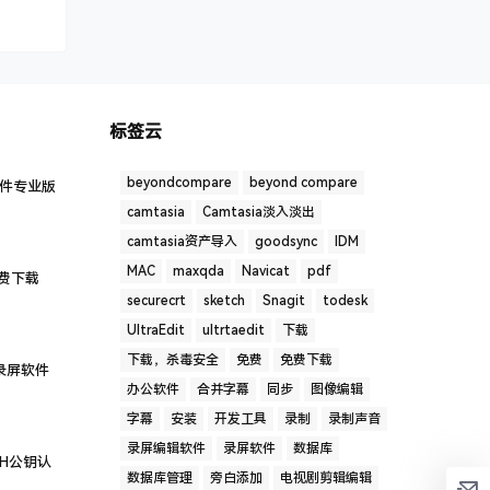
标签云
beyondcompare
beyond compare
软件专业版
camtasia
Camtasia淡入淡出
camtasia资产导入
goodsync
IDM
MAC
maxqda
Navicat
pdf
 免费下载
securecrt
sketch
Snagit
todesk
UltraEdit
ultrtaedit
下载
下载，杀毒安全
免费
免费下载
图录屏软件
办公软件
合并字幕
同步
图像编辑
字幕
安装
开发工具
录制
录制声音
录屏编辑软件
录屏软件
数据库
SH公钥认
数据库管理
旁白添加
电视剧剪辑编辑