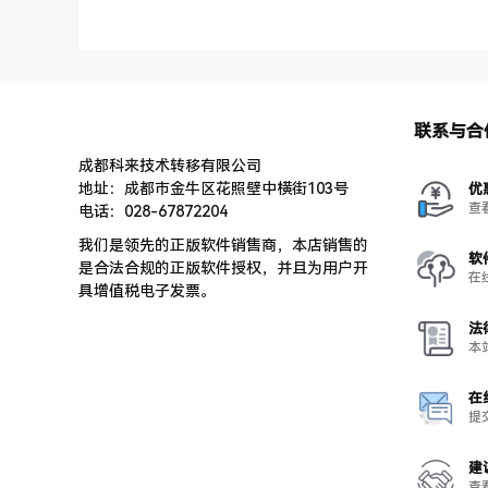
联系与合
成都科来技术转移有限公司
地址：成都市金牛区花照壁中横街103号
优
查
电话：028-67872204
我们是领先的正版软件销售商，本店销售的
软
是合法合规的正版软件授权，并且为用户开
在
具增值税电子发票。
法
本
在
提
建
查