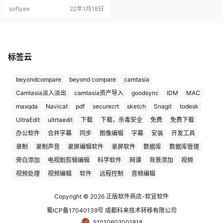
件，要制作的视频广告。这些视频
softyee
22年1月18日
的编辑都离不开视频处理软件，今
天我给大家介绍的便是一款录像编
辑软件- Camtasia。 Camtasia是一
款录像编辑软件，它能在任何颜色
模式下轻松地记录屏幕动作，包括
影像、音效、鼠标移动轨迹、解说
标签云
声音等等，…
beyondcompare
beyond compare
camtasia
Camtasia淡入淡出
camtasia资产导入
goodsync
IDM
MAC
maxqda
Navicat
pdf
securecrt
sketch
Snagit
todesk
UltraEdit
ultrtaedit
下载
下载，杀毒安全
免费
免费下载
办公软件
合并字幕
同步
图像编辑
字幕
安装
开发工具
录制
录制声音
录屏编辑软件
录屏软件
数据库
数据库管理
旁白添加
电视剧剪辑编辑
科学软件
网课
背景添加
视频
视频处理
视频编辑
软件
远程控制
音频编辑
Copyright © 2026
正版软件商店-软宜软件
蜀ICP备17040139号 成都科来技术转移有限公司
51010602001818