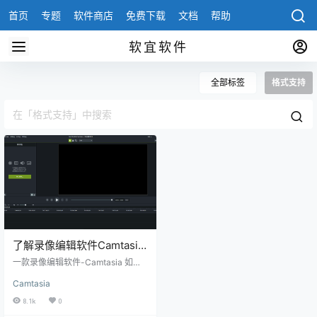
首页
专题
软件商店
免费下载
文档
帮助
软宜软件
全部标签
格式支持
了解录像编辑软件Camtasia
文件格式
一款录像编辑软件-Camtasia 如今
新媒体的广泛传播，让越来越多的
Camtasia
人走上了自媒体的道路，不管是分
享精彩的影视作品，还是自己拍摄
8.1k
0
的生活日常，更或者是要制作的课