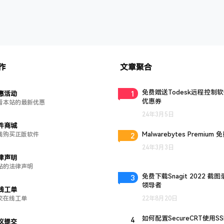
作
文章聚合
1
免费赠送Todesk远程控制
惠活动
优惠券
看本站的最新优惠
24年3月5日
件商城
2
Malwarebytes Premium
线购买正版软件
24年3月3日
律声明
站的法律声明
3
免费下载Snagit 2022 截
领导者
线工单
交在线工单
22年8月20日
4
如何配置SecureCRT使用S
议提交