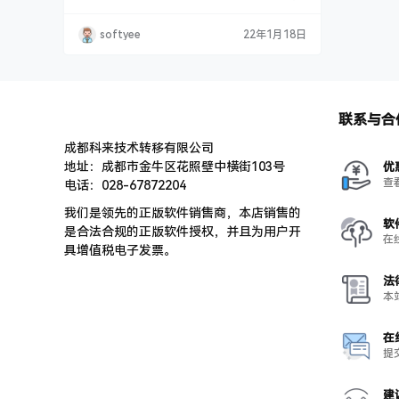
视频，那么接下来就来具体介绍如何采用Camta
sia进行微课视频录制。 如何使用Camtasia中文
softyee
22年1月18日
版制作偶像在影视作品中的高光表现集锦。 前期
准备： 1准备一首自己喜欢的背景音乐。 2准备
一张自己喜欢的偶像的的图片作为视频的logo。
3提前下载安…
联系与合
成都科来技术转移有限公司
地址：成都市金牛区花照壁中横街103号
优
查
电话：028-67872204
我们是领先的正版软件销售商，本店销售的
软
是合法合规的正版软件授权，并且为用户开
在
具增值税电子发票。
法
本
在
提
建