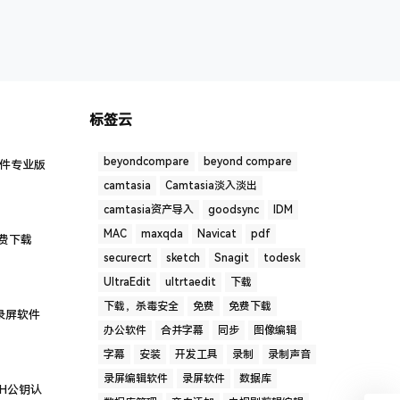
标签云
beyondcompare
beyond compare
软件专业版
camtasia
Camtasia淡入淡出
camtasia资产导入
goodsync
IDM
MAC
maxqda
Navicat
pdf
 免费下载
securecrt
sketch
Snagit
todesk
UltraEdit
ultrtaedit
下载
下载，杀毒安全
免费
免费下载
图录屏软件
办公软件
合并字幕
同步
图像编辑
字幕
安装
开发工具
录制
录制声音
录屏编辑软件
录屏软件
数据库
SH公钥认