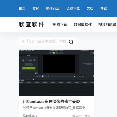
首页
专题
软件商店
免费下载
文档
帮助
软宜软件
免费下载
数据库软件
视频剪辑录
用Camtasia留住偶像的盛世美颜
如何用camtasia录制微课视频教程_数据采集 Ca
mtasia Studio当中的录制功能具有非常高的实
Camtasia
467
0
用性，比如教师职业等，通常都是需要录制微课