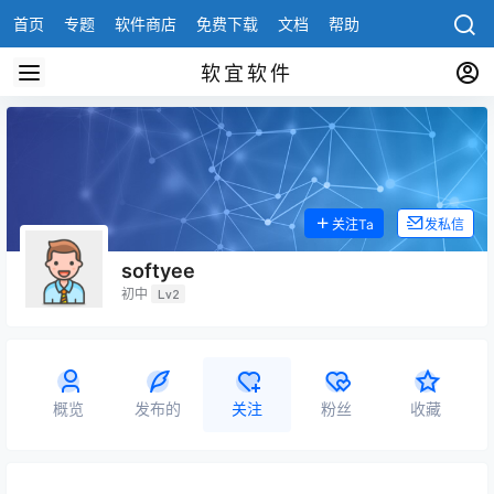
首页
专题
软件商店
免费下载
文档
帮助
软宜软件
关注Ta
发私信
softyee
初中
Lv2
概览
发布的
关注
粉丝
收藏